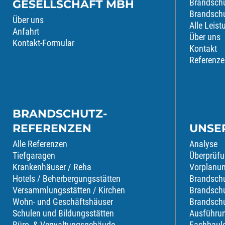
Brandschu
GESELLSCHAFT MBH
Brandsch
Über uns
Alle Leis
Anfahrt
Über uns
Kontakt-Formular
Kontakt
Referenze
BRANDSCHUTZ-
REFERENZEN
UNSE
Alle Referenzen
Analyse
Tiefgaragen
Überprüf
Krankenhäuser / Reha
Vorplanu
Hotels / Beherbergungsstätten
Brandsch
Versammlungsstätten / Kirchen
Brandsch
Wohn- und Geschäftshäuser
Brandsch
Schulen und Bildungsstätten
Ausführu
Büro- & Verwaltungsgebäude
Fachbaule