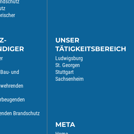
andschutz
utz
orischer
Z-
UNSER
NDIGER
TÄTIGKEITSBEREICH
er
Ludwigsburg
St. Georgen
 Bau- und
Stuttgart
Sachsenheim
abwehrenden
orbeugenden
genden Brandschutz
META
Home