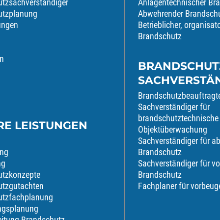
tzsachverständiger
Anlagentechnischer Br
utzplanung
Abwehrender Brandsch
tungen
Betrieblicher, organisat
Brandschutz
n
BRANDSCHUT
SACHVERSTÄ
Brandschutzbeauftragt
Sachverständiger für
brandschutztechnische
RE LEISTUNGEN
Objektüberwachung
Sachverständiger für 
ung
Brandschutz
ng
Sachverständiger für v
utzkonzepte
Brandschutz
utzgutachten
Fachplaner für vorbeu
utzfachplanung
ngsplanung
itung Brandschutz