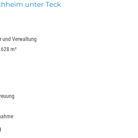
chheim unter Teck
r und Verwaltung
2.628 m²
treuung
bnahme
N