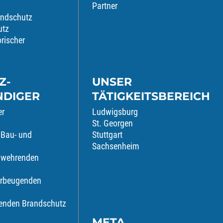
Partner
andschutz
utz
orischer
Z-
UNSER
NDIGER
TÄTIGKEITSBEREICH
er
Ludwigsburg
St. Georgen
 Bau- und
Stuttgart
Sachsenheim
abwehrenden
orbeugenden
genden Brandschutz
META