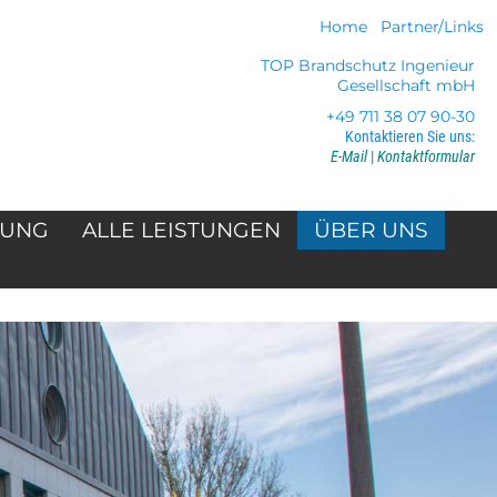
Home
Partner/Links
TOP Brandschutz Ingenieur
Gesellschaft mbH
+49 711 38 07 90-30
Kontaktieren Sie uns:
E-Mail
|
Kontaktformular
NUNG
ALLE LEISTUNGEN
ÜBER UNS