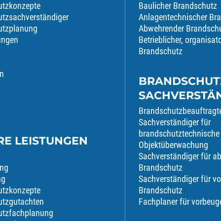
utzkonzepte
Baulicher Brandschutz
tzsachverständiger
Anlagentechnischer Br
utzplanung
Abwehrender Brandsch
tungen
Betrieblicher, organisat
Brandschutz
n
BRANDSCHUT
SACHVERSTÄ
Brandschutzbeauftragt
Sachverständiger für
brandschutztechnische
RE LEISTUNGEN
Objektüberwachung
Sachverständiger für 
ung
Brandschutz
ng
Sachverständiger für v
utzkonzepte
Brandschutz
utzgutachten
Fachplaner für vorbeu
utzfachplanung