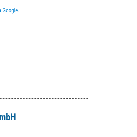
n Google
.
 mbH